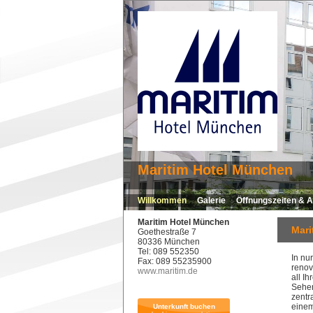
Maritim Hotel München
Willkommen
Galerie
Öffnungszeiten & A
Maritim Hotel München
Mari
Goethestraße 7
80336 München
Tel: 089 552350
In nu
Fax: 089 55235900
renov
www.maritim.de
all I
Sehen
zentr
einem
Unterkunft buchen