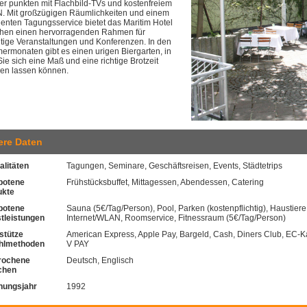
r punkten mit Flachbild-TVs und kostenfreiem
 Mit großzügigen Räumlichkeiten und einem
lenten Tagungsservice bietet das Maritim Hotel
hen einen hervorragenden Rahmen für
ältige Veranstaltungen und Konferenzen. In den
rmonaten gibt es einen urigen Biergarten, in
ie sich eine Maß und eine richtige Brotzeit
en lassen können.
ere Daten
alitäten
Tagungen, Seminare, Geschäftsreisen, Events, Städtetrips
botene
Frühstücksbuffet, Mittagessen, Abendessen, Catering
ukte
botene
Sauna (5€/Tag/Person), Pool, Parken (kostenpflichtig), Haustiere 
tleistungen
Internet/WLAN, Roomservice, Fitnessraum (5€/Tag/Person)
stütze
American Express, Apple Pay, Bargeld, Cash, Diners Club, EC-Ka
hlmethoden
V PAY
rochene
Deutsch, Englisch
chen
nungsjahr
1992