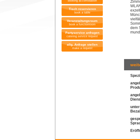
booking accomodation
Zimme
WLAN.
Tisch reservieren
exzel
book a table
Münc
vielf
Veranstaltungsraum
Somme
book a functionroom
dem S
mund
Partyservice anfragen
catering service request
allg. Anfrage stellen
make a request
weit
Spezi
ange
Prod
ange
Diens
unter
Beza
gesp
Spra
Eröff